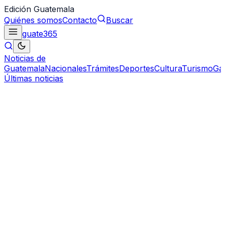
Edición Guatemala
Quiénes somos
Contacto
Buscar
guate
365
Noticias de
Guatemala
Nacionales
Trámites
Deportes
Cultura
Turismo
Ga
Últimas noticias