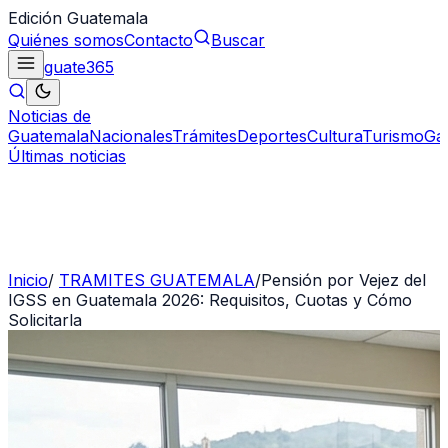
Edición Guatemala
Quiénes somos
Contacto
Buscar
guate
365
Noticias de
Guatemala
Nacionales
Trámites
Deportes
Cultura
Turismo
Ga
Últimas noticias
Inicio
/
TRAMITES GUATEMALA
/
Pensión por Vejez del
IGSS en Guatemala 2026: Requisitos, Cuotas y Cómo
Solicitarla