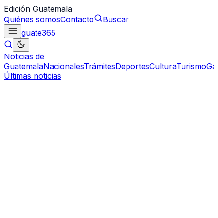
Edición Guatemala
Quiénes somos
Contacto
Buscar
guate
365
Noticias de
Guatemala
Nacionales
Trámites
Deportes
Cultura
Turismo
Ga
Últimas noticias