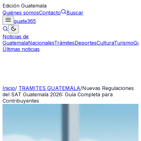
Edición Guatemala
Quiénes somos
Contacto
Buscar
guate
365
Noticias de
Guatemala
Nacionales
Trámites
Deportes
Cultura
Turismo
Ga
Últimas noticias
Inicio
/
TRAMITES GUATEMALA
/
Nuevas Regulaciones
del SAT Guatemala 2026: Guía Completa para
Contribuyentes