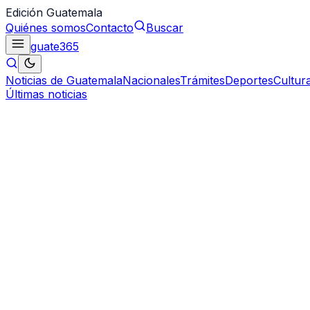
Edición Guatemala
Quiénes somos
Contacto
Buscar
guate
365
Noticias de Guatemala
Nacionales
Trámites
Deportes
Cultur
Últimas noticias