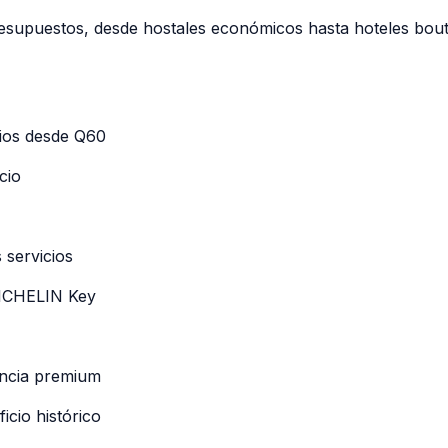
resupuestos, desde hostales económicos hasta hoteles bou
rios desde Q60
cio
 servicios
MICHELIN Key
ncia premium
icio histórico