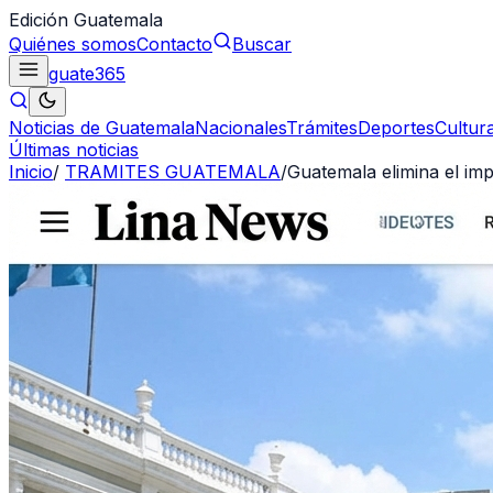
Edición Guatemala
Quiénes somos
Contacto
Buscar
guate
365
Noticias de Guatemala
Nacionales
Trámites
Deportes
Cultur
Últimas noticias
Inicio
/
TRAMITES GUATEMALA
/
Guatemala elimina el im