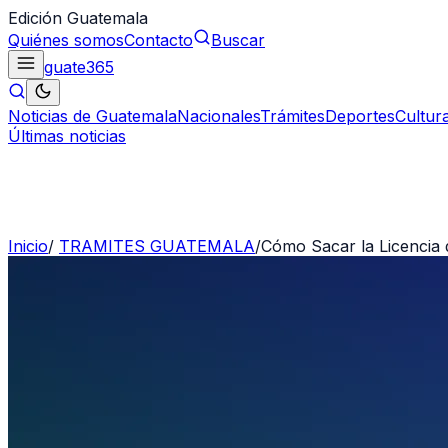
Edición Guatemala
Quiénes somos
Contacto
Buscar
guate
365
Noticias de Guatemala
Nacionales
Trámites
Deportes
Cultur
Últimas noticias
Inicio
/
TRAMITES GUATEMALA
/
Cómo Sacar la Licencia