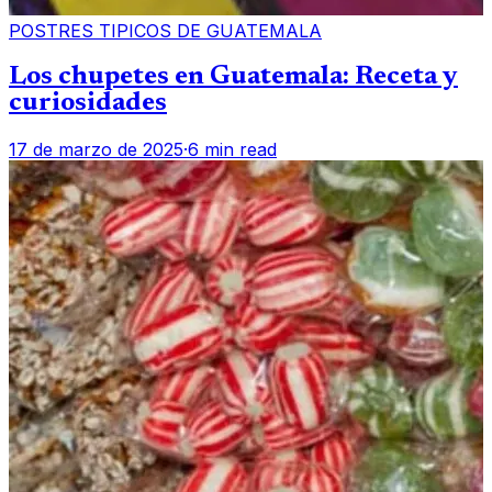
POSTRES TIPICOS DE GUATEMALA
Los chupetes en Guatemala: Receta y
curiosidades
17 de marzo de 2025
·
6 min read