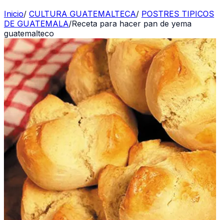
Inicio
/
CULTURA GUATEMALTECA
/
POSTRES TIPICOS
DE GUATEMALA
/
Receta para hacer pan de yema
guatemalteco