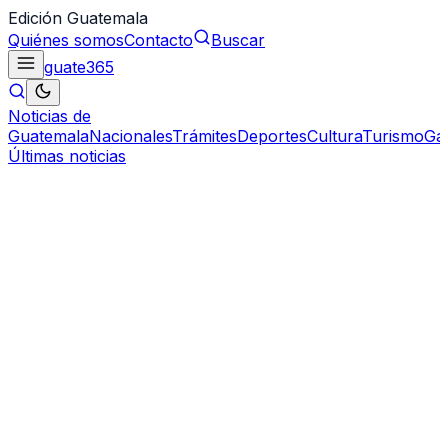
Edición Guatemala
Quiénes somos
Contacto
Buscar
guate
365
Noticias de
Guatemala
Nacionales
Trámites
Deportes
Cultura
Turismo
Ga
Últimas noticias