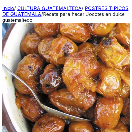
Inicio
/
CULTURA GUATEMALTECA
/
POSTRES TIPICOS
DE GUATEMALA
/
Receta para hacer Jocotes en dulce
guatemalteco