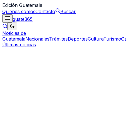
Edición Guatemala
Quiénes somos
Contacto
Buscar
guate
365
Noticias de
Guatemala
Nacionales
Trámites
Deportes
Cultura
Turismo
Ga
Últimas noticias