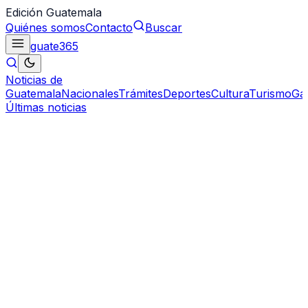
Edición Guatemala
Quiénes somos
Contacto
Buscar
guate
365
Noticias de
Guatemala
Nacionales
Trámites
Deportes
Cultura
Turismo
Ga
Últimas noticias