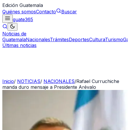
Edición Guatemala
Quiénes somos
Contacto
Buscar
guate
365
Noticias de
Guatemala
Nacionales
Trámites
Deportes
Cultura
Turismo
Ga
Últimas noticias
Inicio
/
NOTICIAS
/
NACIONALES
/
Rafael Curruchiche
manda duro mensaje a Presidente Arévalo