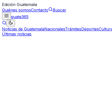
Edición Guatemala
Quiénes somos
Contacto
Buscar
guate
365
Noticias de Guatemala
Nacionales
Trámites
Deportes
Cultur
Últimas noticias