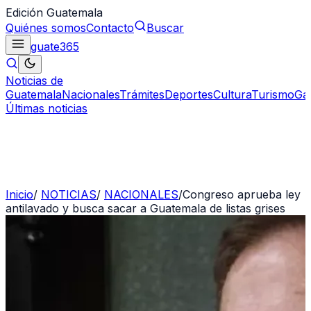
Edición Guatemala
Quiénes somos
Contacto
Buscar
guate
365
Noticias de
Guatemala
Nacionales
Trámites
Deportes
Cultura
Turismo
Ga
Últimas noticias
Inicio
/
NOTICIAS
/
NACIONALES
/
Congreso aprueba ley
antilavado y busca sacar a Guatemala de listas grises