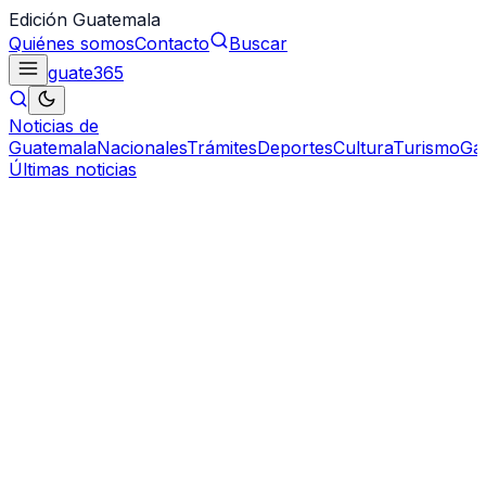
Edición Guatemala
Quiénes somos
Contacto
Buscar
guate
365
Noticias de
Guatemala
Nacionales
Trámites
Deportes
Cultura
Turismo
Ga
Últimas noticias