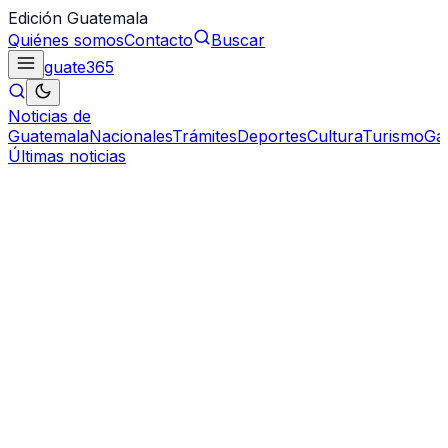
Edición Guatemala
Quiénes somos
Contacto
Buscar
guate
365
Noticias de
Guatemala
Nacionales
Trámites
Deportes
Cultura
Turismo
Ga
Últimas noticias