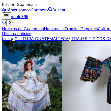
Edición Guatemala
Quiénes somos
Contacto
Buscar
guate
365
Noticias de Guatemala
Nacionales
Trámites
Deportes
Cultur
Últimas noticias
Inicio
/
CULTURA GUATEMALTECA
/
TRAJES TÍPICOS 