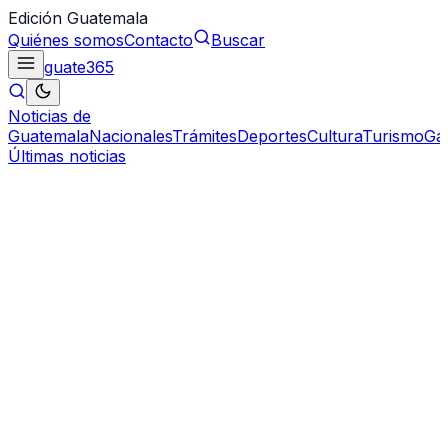
Edición Guatemala
Quiénes somos
Contacto
Buscar
guate
365
Noticias de
Guatemala
Nacionales
Trámites
Deportes
Cultura
Turismo
Ga
Últimas noticias