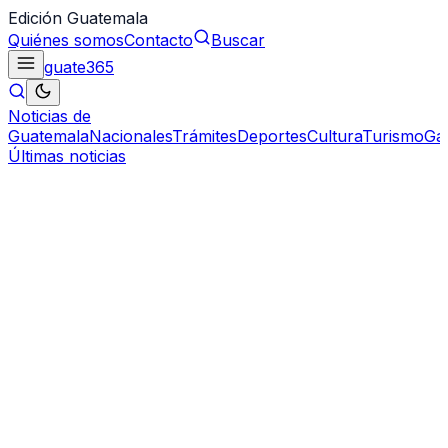
Edición Guatemala
Quiénes somos
Contacto
Buscar
guate
365
Noticias de
Guatemala
Nacionales
Trámites
Deportes
Cultura
Turismo
Ga
Últimas noticias