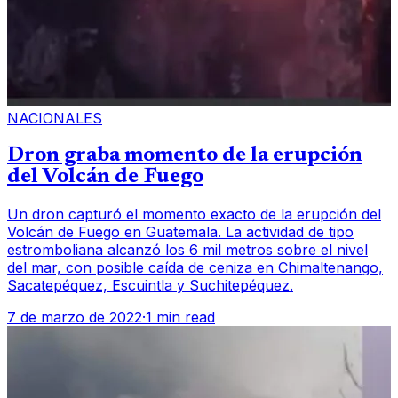
NACIONALES
Dron graba momento de la erupción
del Volcán de Fuego
Un dron capturó el momento exacto de la erupción del
Volcán de Fuego en Guatemala. La actividad de tipo
estromboliana alcanzó los 6 mil metros sobre el nivel
del mar, con posible caída de ceniza en Chimaltenango,
Sacatepéquez, Escuintla y Suchitepéquez.
7 de marzo de 2022
·
1 min read