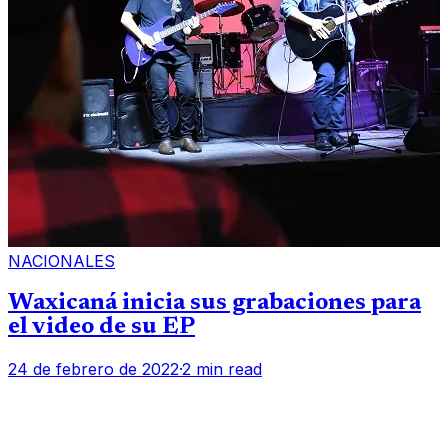
NACIONALES
Waxicaná inicia sus grabaciones para
el video de su EP
24 de febrero de 2022
·
2 min read