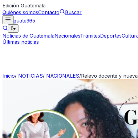
Edición Guatemala
Quiénes somos
Contacto
Buscar
guate
365
Noticias de Guatemala
Nacionales
Trámites
Deportes
Cultur
Últimas noticias
Inicio
/
NOTICIAS
/
NACIONALES
/
Relevo docente y nuevas