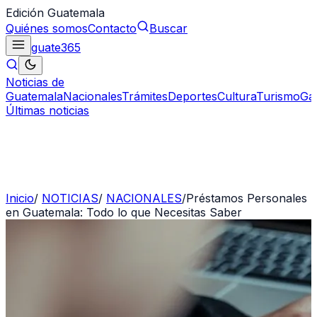
Edición Guatemala
Quiénes somos
Contacto
Buscar
guate
365
Noticias de
Guatemala
Nacionales
Trámites
Deportes
Cultura
Turismo
Ga
Últimas noticias
Inicio
/
NOTICIAS
/
NACIONALES
/
Préstamos Personales
en Guatemala: Todo lo que Necesitas Saber