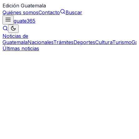
Edición Guatemala
Quiénes somos
Contacto
Buscar
guate
365
Noticias de
Guatemala
Nacionales
Trámites
Deportes
Cultura
Turismo
Ga
Últimas noticias