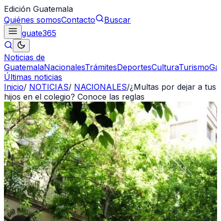
Edición Guatemala
Quiénes somos
Contacto
Buscar
guate
365
Noticias de
Guatemala
Nacionales
Trámites
Deportes
Cultura
Turismo
Ga
Últimas noticias
Inicio
/
NOTICIAS
/
NACIONALES
/
¿Multas por dejar a tus
hijos en el colegio? Conoce las reglas