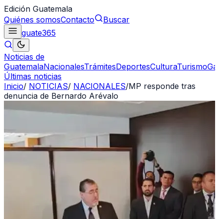
Edición Guatemala
Quiénes somos
Contacto
Buscar
guate
365
Noticias de
Guatemala
Nacionales
Trámites
Deportes
Cultura
Turismo
Ga
Últimas noticias
Inicio
/
NOTICIAS
/
NACIONALES
/
MP responde tras
denuncia de Bernardo Arévalo