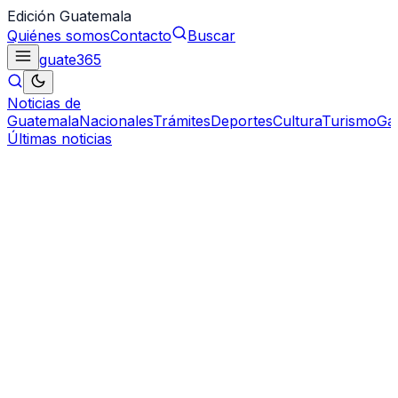
Edición Guatemala
Quiénes somos
Contacto
Buscar
guate
365
Noticias de
Guatemala
Nacionales
Trámites
Deportes
Cultura
Turismo
Ga
Últimas noticias