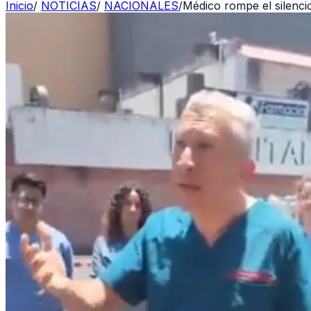
Inicio
/
NOTICIAS
/
NACIONALES
/
Médico rompe el silenci