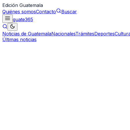
Edición Guatemala
Quiénes somos
Contacto
Buscar
guate
365
Noticias de Guatemala
Nacionales
Trámites
Deportes
Cultur
Últimas noticias