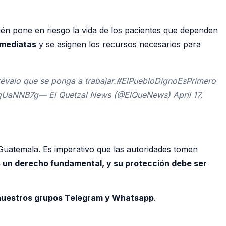
ién pone en riesgo la vida de los pacientes que dependen
nmediatas
y se asignen los recursos necesarios para
révalo que se ponga a trabajar.#ElPuebloDignoEsPrimero
UaNNB7g— El Quetzal News (@ElQueNews) April 17,
n Guatemala. Es imperativo que las autoridades tomen
s un derecho fundamental, y su protección debe ser
a nuestros grupos Telegram y Whatsapp
.