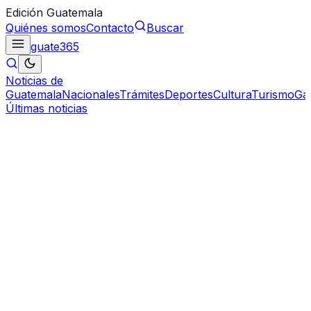
Edición Guatemala
Quiénes somos
Contacto
Buscar
guate
365
Noticias de
Guatemala
Nacionales
Trámites
Deportes
Cultura
Turismo
Ga
Últimas noticias