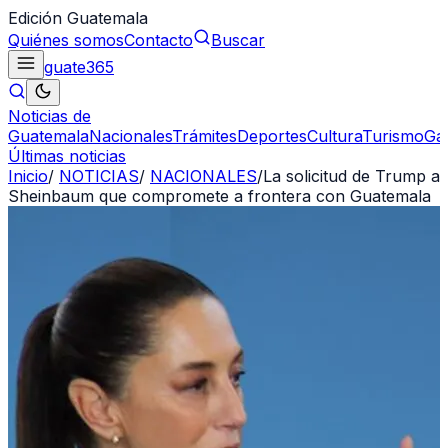
Edición Guatemala
Quiénes somos
Contacto
Buscar
guate
365
Noticias de
Guatemala
Nacionales
Trámites
Deportes
Cultura
Turismo
Ga
Últimas noticias
Inicio
/
NOTICIAS
/
NACIONALES
/
La solicitud de Trump a
Sheinbaum que compromete a frontera con Guatemala