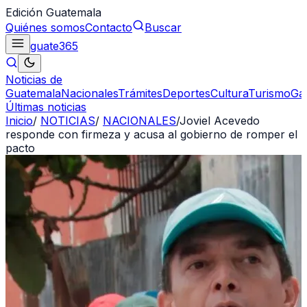
Edición Guatemala
Quiénes somos
Contacto
Buscar
guate
365
Noticias de
Guatemala
Nacionales
Trámites
Deportes
Cultura
Turismo
Ga
Últimas noticias
Inicio
/
NOTICIAS
/
NACIONALES
/
Joviel Acevedo
responde con firmeza y acusa al gobierno de romper el
pacto