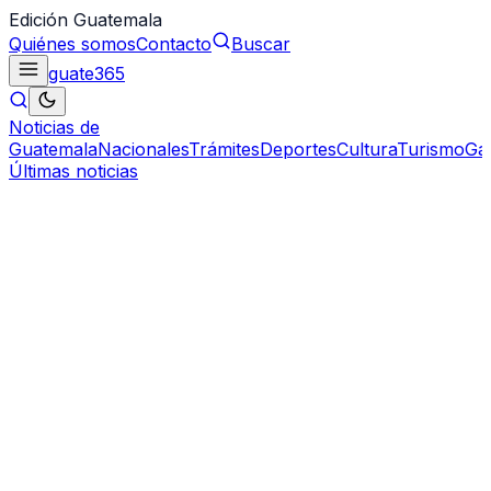
Edición Guatemala
Quiénes somos
Contacto
Buscar
guate
365
Noticias de
Guatemala
Nacionales
Trámites
Deportes
Cultura
Turismo
Ga
Últimas noticias