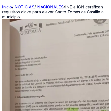
Inicio
/
NOTICIAS
/
NACIONALES
/
INE e IGN certifican
requisitos clave para elevar Santo Tomás de Castilla a
municipio