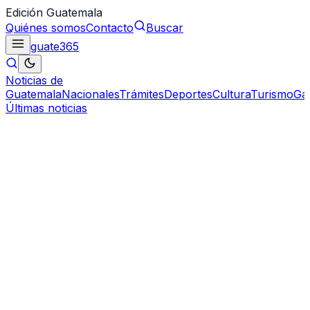
Edición Guatemala
Quiénes somos
Contacto
Buscar
guate
365
Noticias de
Guatemala
Nacionales
Trámites
Deportes
Cultura
Turismo
Ga
Últimas noticias