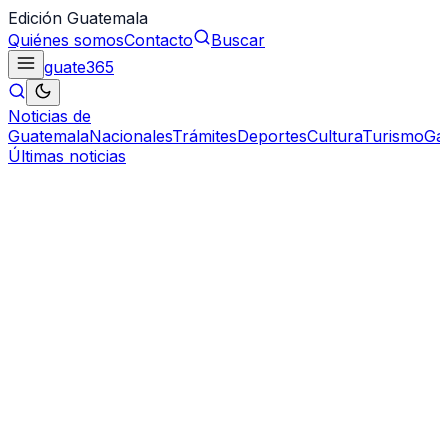
Edición Guatemala
Quiénes somos
Contacto
Buscar
guate
365
Noticias de
Guatemala
Nacionales
Trámites
Deportes
Cultura
Turismo
Ga
Últimas noticias