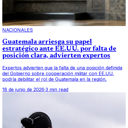
NACIONALES
Guatemala arriesga su papel
estratégico ante EE.UU. por falta de
posición clara, advierten expertos
Expertos advierten que la falta de una posición definida
del Gobierno sobre cooperación militar con EE.UU.
podría debilitar el rol de Guatemala en la región.
18 de junio de 2026
·
3 min read