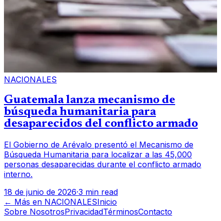
NACIONALES
Guatemala lanza mecanismo de
búsqueda humanitaria para
desaparecidos del conflicto armado
El Gobierno de Arévalo presentó el Mecanismo de
Búsqueda Humanitaria para localizar a las 45,000
personas desaparecidas durante el conflicto armado
interno.
18 de junio de 2026
·
3 min read
← Más en
NACIONALES
Inicio
Sobre Nosotros
Privacidad
Términos
Contacto