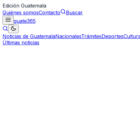
Edición Guatemala
Quiénes somos
Contacto
Buscar
guate
365
Noticias de Guatemala
Nacionales
Trámites
Deportes
Cultur
Últimas noticias