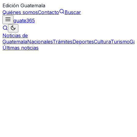
Edición Guatemala
Quiénes somos
Contacto
Buscar
guate
365
Noticias de
Guatemala
Nacionales
Trámites
Deportes
Cultura
Turismo
Ga
Últimas noticias