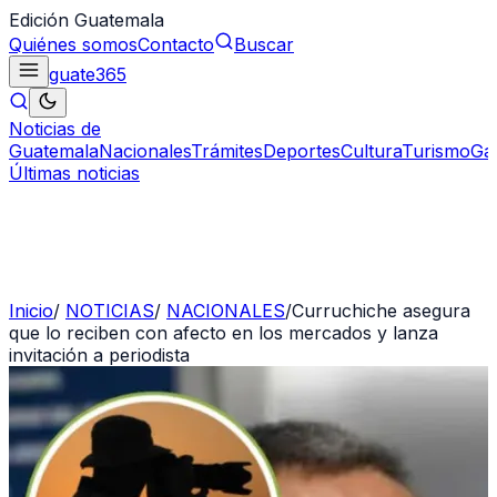
Edición Guatemala
Quiénes somos
Contacto
Buscar
guate
365
Noticias de
Guatemala
Nacionales
Trámites
Deportes
Cultura
Turismo
Ga
Últimas noticias
Inicio
/
NOTICIAS
/
NACIONALES
/
Curruchiche asegura
que lo reciben con afecto en los mercados y lanza
invitación a periodista