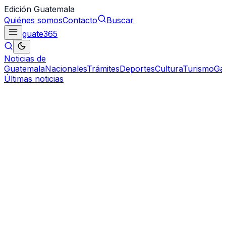
Edición Guatemala
Quiénes somos
Contacto
Buscar
guate
365
Noticias de
Guatemala
Nacionales
Trámites
Deportes
Cultura
Turismo
Ga
Últimas noticias