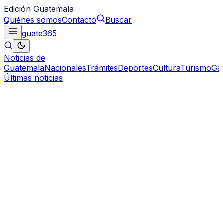
Edición Guatemala
Quiénes somos
Contacto
Buscar
guate
365
Noticias de
Guatemala
Nacionales
Trámites
Deportes
Cultura
Turismo
Ga
Últimas noticias