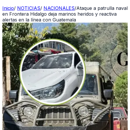
Inicio
/
NOTICIAS
/
NACIONALES
/
Ataque a patrulla naval
en Frontera Hidalgo deja marinos heridos y reactiva
alertas en la línea con Guatemala