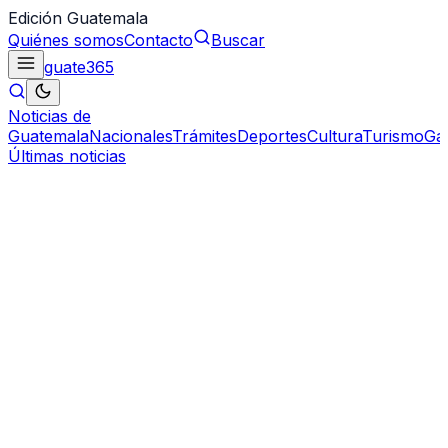
Edición Guatemala
Quiénes somos
Contacto
Buscar
guate
365
Noticias de
Guatemala
Nacionales
Trámites
Deportes
Cultura
Turismo
Ga
Últimas noticias