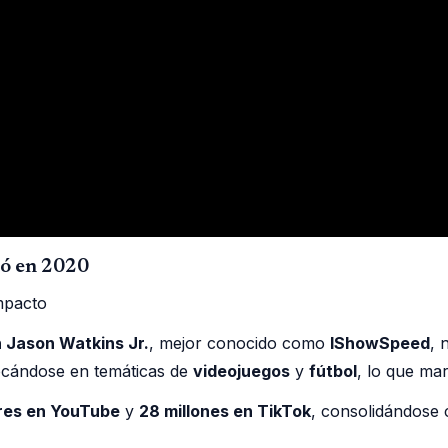
ó en 2020
 Jason Watkins Jr.
, mejor conocido como
IShowSpeed
, 
ocándose en temáticas de
videojuegos
y
fútbol
, lo que mar
ores en YouTube
y
28 millones en TikTok
, consolidándose 