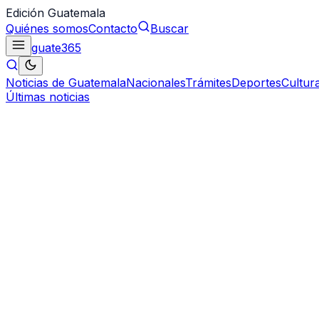
Edición Guatemala
Quiénes somos
Contacto
Buscar
guate
365
Noticias de Guatemala
Nacionales
Trámites
Deportes
Cultur
Últimas noticias