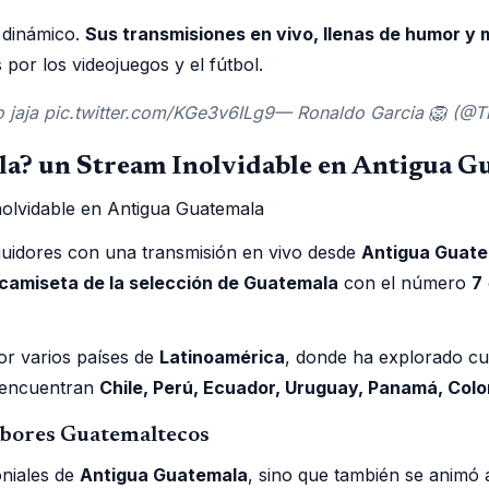
 dinámico.
Sus transmisiones en vivo, llenas de humor y
por los videojuegos y el fútbol.
o jaja pic.twitter.com/KGe3v6ILg9— Ronaldo Garcia 🦁 (@T
a? un Stream Inolvidable en Antigua G
uidores con una transmisión en vivo desde
Antigua Guat
camiseta de la selección de Guatemala
con el número
7
or varios países de
Latinoamérica
, donde ha explorado cul
se encuentran
Chile, Perú, Ecuador, Uruguay, Panamá, Col
abores Guatemaltecos
oniales de
Antigua Guatemala
, sino que también se animó 