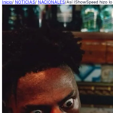
Inicio
/
NOTICIAS
/
NACIONALES
/
Así IShowSpeed hizo lo