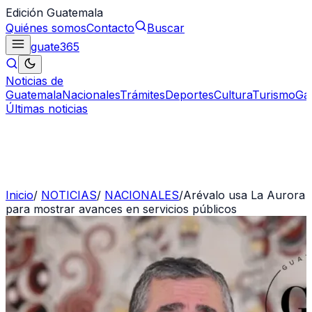
Edición Guatemala
Quiénes somos
Contacto
Buscar
guate
365
Noticias de
Guatemala
Nacionales
Trámites
Deportes
Cultura
Turismo
Ga
Últimas noticias
Inicio
/
NOTICIAS
/
NACIONALES
/
Arévalo usa La Aurora
para mostrar avances en servicios públicos