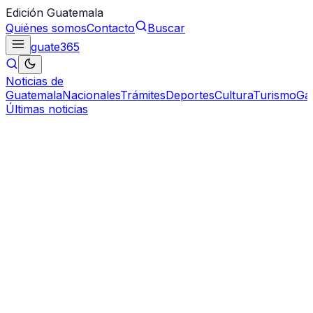
Edición Guatemala
Quiénes somos
Contacto
Buscar
guate
365
Noticias de
Guatemala
Nacionales
Trámites
Deportes
Cultura
Turismo
Ga
Últimas noticias