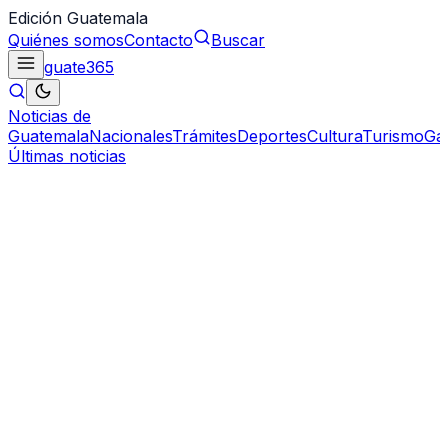
Edición Guatemala
Quiénes somos
Contacto
Buscar
guate
365
Noticias de
Guatemala
Nacionales
Trámites
Deportes
Cultura
Turismo
Ga
Últimas noticias