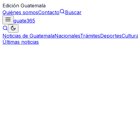
Edición Guatemala
Quiénes somos
Contacto
Buscar
guate
365
Noticias de Guatemala
Nacionales
Trámites
Deportes
Cultur
Últimas noticias