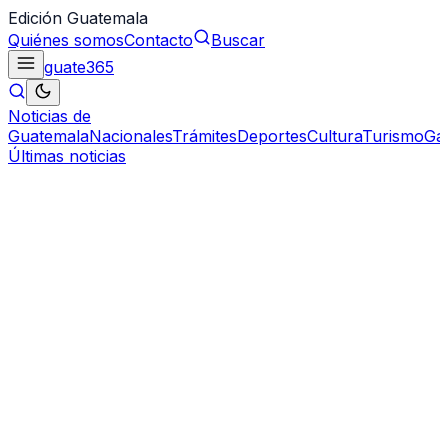
Edición Guatemala
Quiénes somos
Contacto
Buscar
guate
365
Noticias de
Guatemala
Nacionales
Trámites
Deportes
Cultura
Turismo
Ga
Últimas noticias