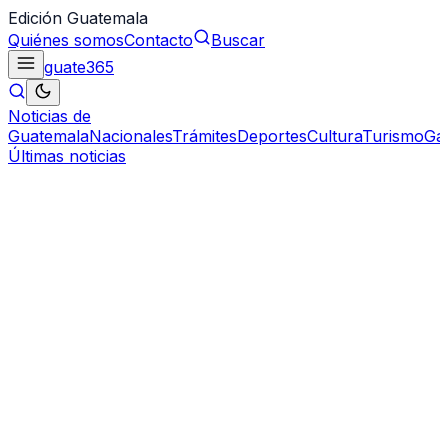
Edición Guatemala
Quiénes somos
Contacto
Buscar
guate
365
Noticias de
Guatemala
Nacionales
Trámites
Deportes
Cultura
Turismo
Ga
Últimas noticias