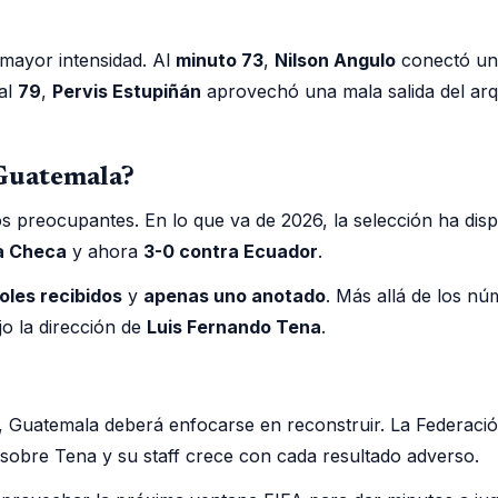
 mayor intensidad. Al
minuto 73
,
Nilson Angulo
conectó un 
 al
79
,
Pervis Estupiñán
aprovechó una mala salida del ar
 Guatemala?
s preocupantes. En lo que va de 2026, la selección ha dis
ca Checa
y ahora
3-0 contra Ecuador
.
goles recibidos
y
apenas uno anotado
. Más allá de los nú
jo la dirección de
Luis Fernando Tena
.
, Guatemala deberá enfocarse en reconstruir. La Federaci
sobre Tena y su staff crece con cada resultado adverso.