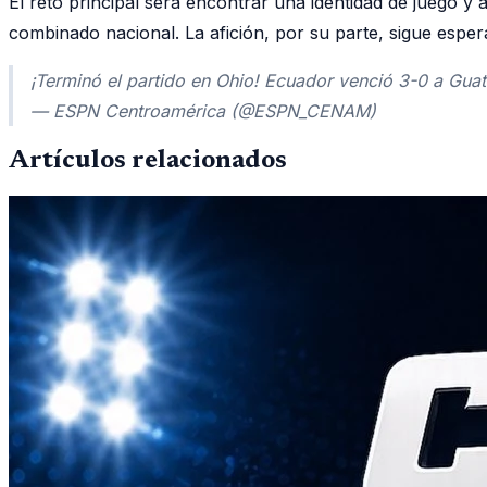
El reto principal será encontrar una identidad de juego 
combinado nacional. La afición, por su parte, sigue espe
¡Terminó el partido en Ohio! Ecuador venció 3-0 a Gua
— ESPN Centroamérica (@ESPN_CENAM)
Artículos relacionados