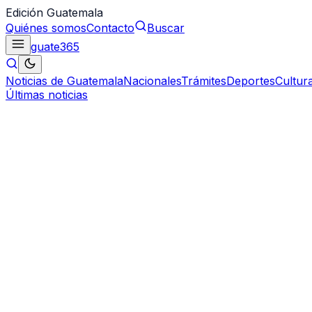
Edición Guatemala
Quiénes somos
Contacto
Buscar
guate
365
Noticias de Guatemala
Nacionales
Trámites
Deportes
Cultur
Últimas noticias