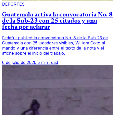
DEPORTES
Guatemala activa la convocatoria No. 8
de la Sub-23 con 25 citados y una
fecha por aclarar
Fedefut publicó la convocatoria No. 8 de la Sub-23 de
Guatemala con 25 jugadores visibles, William Coito al
mando y una diferencia entre el texto de la nota y el
afiche sobre el inicio del trabajo.
6 de julio de 2026
·
5 min read