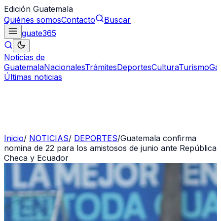
Edición Guatemala
Quiénes somos
Contacto
Buscar
guate
365
Noticias de
Guatemala
Nacionales
Trámites
Deportes
Cultura
Turismo
Ga
Últimas noticias
Inicio
/
NOTICIAS
/
DEPORTES
/
Guatemala confirma
nomina de 22 para los amistosos de junio ante República
Checa y Ecuador