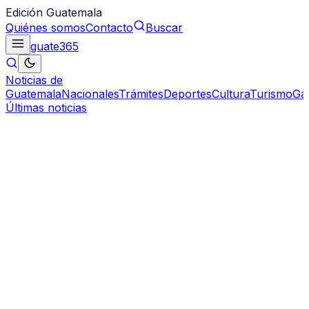
Edición Guatemala
Quiénes somos
Contacto
Buscar
guate
365
Noticias de
Guatemala
Nacionales
Trámites
Deportes
Cultura
Turismo
Ga
Últimas noticias