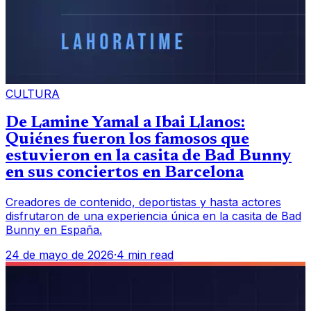
CULTURA
De Lamine Yamal a Ibai Llanos:
Quiénes fueron los famosos que
estuvieron en la casita de Bad Bunny
en sus conciertos en Barcelona
Creadores de contenido, deportistas y hasta actores
disfrutaron de una experiencia única en la casita de Bad
Bunny en España.
24 de mayo de 2026
·
4 min read