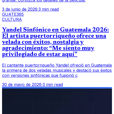
grande. Conozca los detalles de la película.
3 de junio de 2026
·
3 min read
GUATE365
CULTURA
Yandel Sinfónico en Guatemala 2026:
El artista puertorriqueño ofrece una
velada con éxitos, nostalgia y
agradecimiento: “Me siento muy
privilegiado de estar aquí”
El cantante puertorriqueño Yandel ofreció en Guatemala
la primera de dos veladas musicales y destacó sus éxitos
con versiones sinfónicas que fusionó c
30 de mayo de 2026
·
3 min read