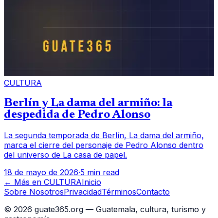
CULTURA
Berlín y La dama del armiño: la
despedida de Pedro Alonso
La segunda temporada de Berlín, La dama del armiño,
marca el cierre del personaje de Pedro Alonso dentro
del universo de La casa de papel.
18 de mayo de 2026
·
5 min read
← Más en
CULTURA
Inicio
Sobre Nosotros
Privacidad
Términos
Contacto
©
2026
guate365.org — Guatemala, cultura, turismo y