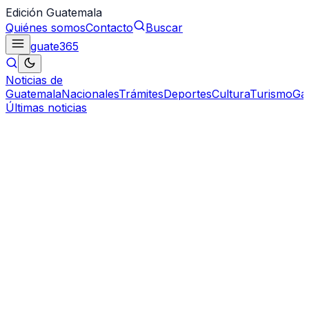
Edición Guatemala
Quiénes somos
Contacto
Buscar
guate
365
Noticias de
Guatemala
Nacionales
Trámites
Deportes
Cultura
Turismo
Ga
Últimas noticias