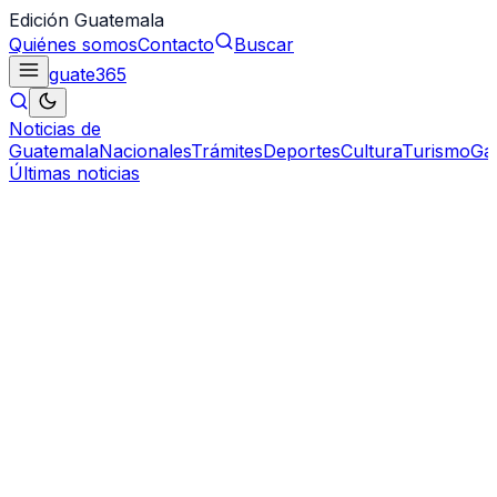
Edición Guatemala
Quiénes somos
Contacto
Buscar
guate
365
Noticias de
Guatemala
Nacionales
Trámites
Deportes
Cultura
Turismo
Ga
Últimas noticias