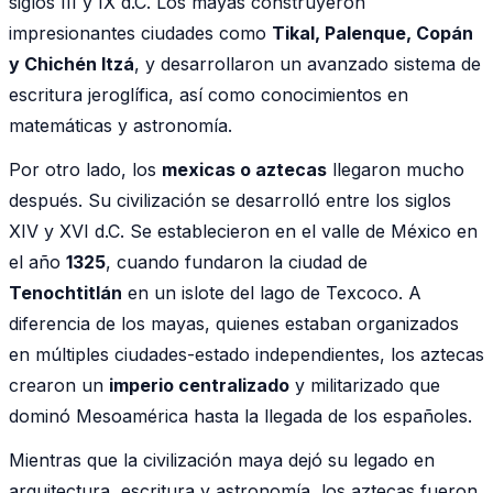
siglos III y IX d.C. Los mayas construyeron
impresionantes ciudades como
Tikal, Palenque, Copán
y Chichén Itzá
, y desarrollaron un avanzado sistema de
escritura jeroglífica, así como conocimientos en
matemáticas y astronomía.
Por otro lado, los
mexicas o aztecas
llegaron mucho
después. Su civilización se desarrolló entre los siglos
XIV y XVI d.C. Se establecieron en el valle de México en
el año
1325
, cuando fundaron la ciudad de
Tenochtitlán
en un islote del lago de Texcoco. A
diferencia de los mayas, quienes estaban organizados
en múltiples ciudades-estado independientes, los aztecas
crearon un
imperio centralizado
y militarizado que
dominó Mesoamérica hasta la llegada de los españoles.
Mientras que la civilización maya dejó su legado en
arquitectura, escritura y astronomía, los aztecas fueron