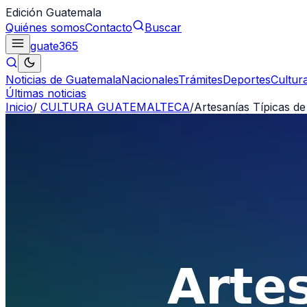
Edición Guatemala
Quiénes somos
Contacto
Buscar
guate
365
Noticias de Guatemala
Nacionales
Trámites
Deportes
Cultur
Últimas noticias
Inicio
/
CULTURA GUATEMALTECA
/
Artesanías Típicas d