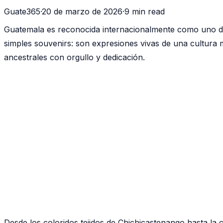
Guate365
·
20 de marzo de 2026
·
9 min read
Guatemala es reconocida internacionalmente como uno de
simples souvenirs: son expresiones vivas de una cultura
ancestrales con orgullo y dedicación.
Desde los coloridos tejidos de Chichicastenango hasta la 