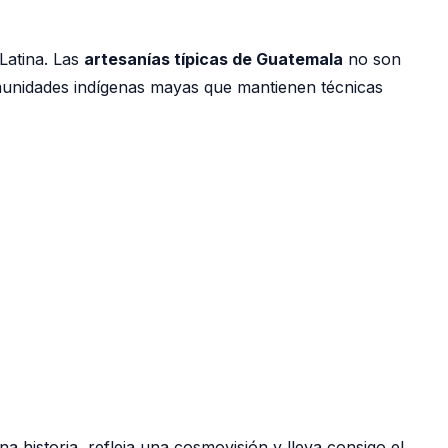
Latina. Las
artesanías típicas de Guatemala
no son
omunidades indígenas mayas que mantienen técnicas
a historia, refleja una cosmovisión y lleva consigo el