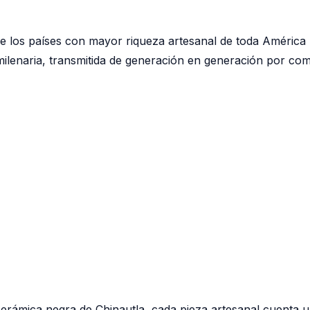
 los países con mayor riqueza artesanal de toda América 
 milenaria, transmitida de generación en generación por c
cerámica negra de Chinautla, cada pieza artesanal cuenta un